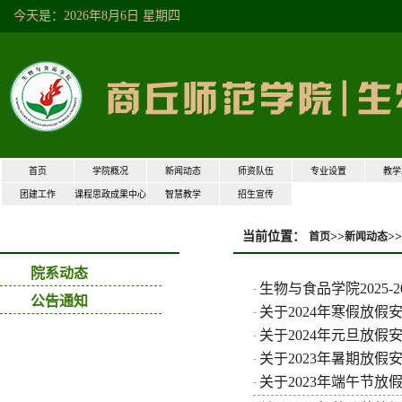
今天是：2026年8月6日星期四
首页
学院概况
新闻动态
师资队伍
专业设置
教学
团建工作
课程思政成果中心
智慧教学
招生宣传
当前位置：
>>
>>
新闻动态
首页
新闻动态
院系动态
生物与食品学院2025
·
公告通知
关于2024年寒假放假
·
关于2024年元旦放假
·
关于2023年暑期放假
·
关于2023年端午节放
·