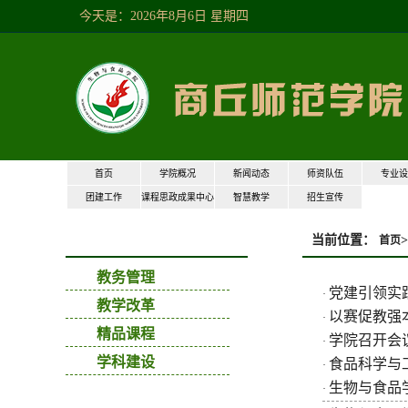
今天是：2026年8月6日星期四
首页
学院概况
新闻动态
师资队伍
专业设
团建工作
课程思政成果中心
智慧教学
招生宣传
当前位置：
>
教学工作
首页
教务管理
党建引领实
·
教学改革
以赛促教强
·
精品课程
学院召开会
·
学科建设
食品科学与工
·
生物与食品
·