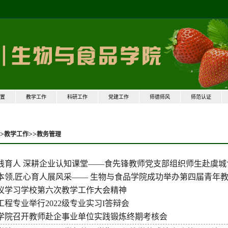
置
教学工作
科研工作
党建工作
师德师风
师范认证
>
>>
教学工作
教务管理
践育人深耕企业认知课堂——食先锋教师党支部组织师生赴虞城
本领,匠心育人展风采——生物与食品学院成功举办第四届青年
议学习学校第六次教学工作大会精神
程专业举行2022级专业实习I答辩会
学院召开教师赴企事业单位实践锻炼终期考核会