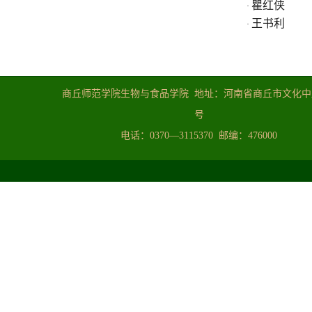
瞿红侠
·
王书利
·
商丘师范学院生物与食品学院地址：河南省商丘市文化中路
号
电话：0370—3115370邮编：476000