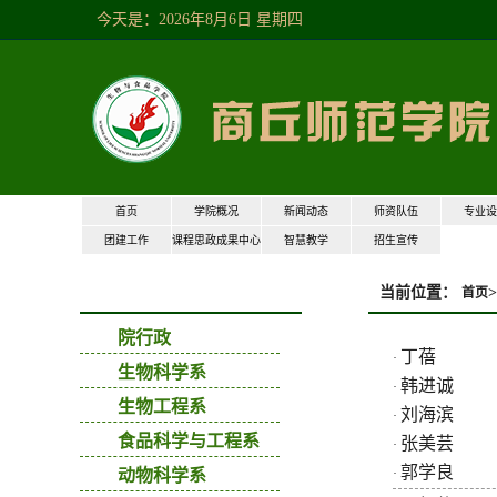
今天是：2026年8月6日星期四
首页
学院概况
新闻动态
师资队伍
专业设
团建工作
课程思政成果中心
智慧教学
招生宣传
当前位置：
>
师资队伍
首页
院行政
丁蓓
·
生物科学系
韩进诚
·
生物工程系
刘海滨
·
食品科学与工程系
张美芸
·
郭学良
动物科学系
·