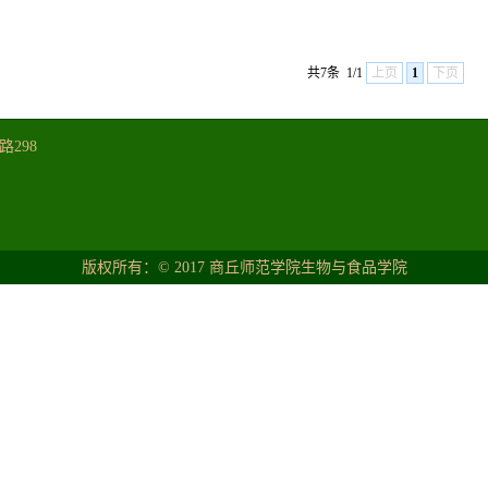
共7条
1/1
上页
1
下页
298
版权所有：©2017商丘师范学院生物与食品学院