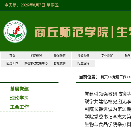
今天是：2026年8月7日星期五
首页
学院概况
新闻动态
师资队伍
专业设置
教学
团建工作
课程思政成果中心
智慧教学
招生宣传
当前位置：
>>
>>
党建工作
首页
党建工作
基层党建
党建引领强教研支部
·
理论学习
联学共建忆校史,红心
·
工会工作
副院长韩进诚为第58
·
学院党委书记李杰为第
·
生物与食品学院举办
·