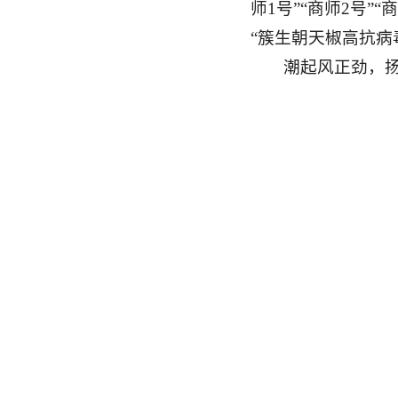
师1号”“商师2号
“簇生朝天椒高抗病
潮起风正劲，